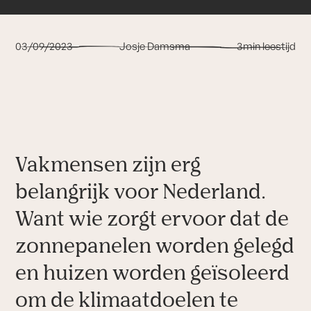
03
/
09
/
2023
Josje Damsma
3
min leestijd
Vakmensen zijn erg
belangrijk voor Nederland.
Want wie zorgt ervoor dat de
zonnepanelen worden gelegd
en huizen worden geïsoleerd
om de klimaatdoelen te