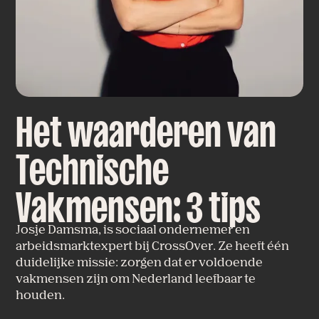
H
e
t
w
a
a
r
d
e
r
e
n
v
a
n
T
e
c
h
n
i
s
c
h
e
V
a
k
m
e
n
s
e
n
:
3
t
i
p
s
J
o
s
j
e
D
a
m
s
m
a
,
i
s
s
o
c
i
a
a
l
o
n
d
e
r
n
e
m
e
r
e
n
a
r
b
e
i
d
s
m
a
r
k
t
e
x
p
e
r
t
b
i
j
C
r
o
s
s
O
v
e
r
.
Z
e
h
e
e
f
t
é
é
n
d
u
i
d
e
l
i
j
k
e
m
i
s
s
i
e
:
z
o
r
g
e
n
d
a
t
e
r
v
o
l
d
o
e
n
d
e
v
a
k
m
e
n
s
e
n
z
i
j
n
o
m
N
e
d
e
r
l
a
n
d
l
e
e
f
b
a
a
r
t
e
h
o
u
d
e
n
.