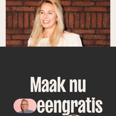
droomteam: geWOONhout's
HR-Aanpak
Maak nu
een
gratis