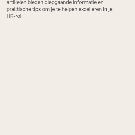
a
r
t
i
k
e
l
e
n
b
i
e
d
e
n
d
i
e
p
g
a
a
n
d
e
i
n
f
o
r
m
a
t
i
e
e
n
p
r
a
k
t
i
s
c
h
e
t
i
p
s
o
m
j
e
t
e
h
e
l
p
e
n
e
x
c
e
l
l
e
r
e
n
i
n
j
e
H
R
-
r
o
l
.