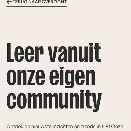
TERUG NAAR OVERZICHT
L
e
e
r
v
a
n
u
i
t
o
n
z
e
e
i
g
e
n
c
o
m
m
u
n
i
t
y
O
n
t
d
e
k
d
e
n
i
e
u
w
s
t
e
i
n
z
i
c
h
t
e
n
e
n
t
r
e
n
d
s
i
n
H
R
!
O
n
z
e